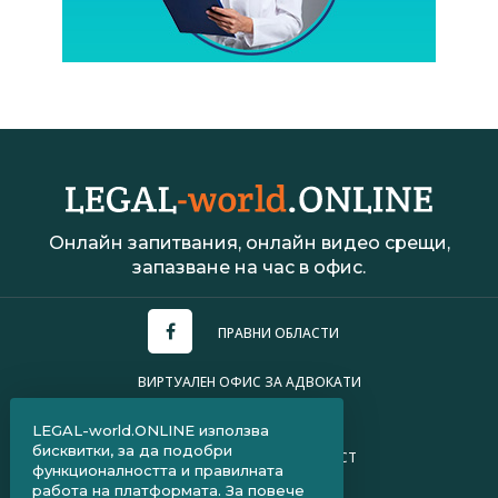
Онлайн запитвания, онлайн видео срещи,
запазване на час в офис.
ПРАВНИ ОБЛАСТИ
ВИРТУАЛЕН ОФИС ЗА АДВОКАТИ
УСЛОВИЯ ЗА ПОЛЗВАНЕ
LEGAL-world.ONLINE използва
бисквитки, за да подобри
ПОЛИТИКА ЗА ПОВЕРИТЕЛНОСТ
функционалността и правилната
работа на платформата. За повече
ЧЗВ ЗА КЛИЕНТИ