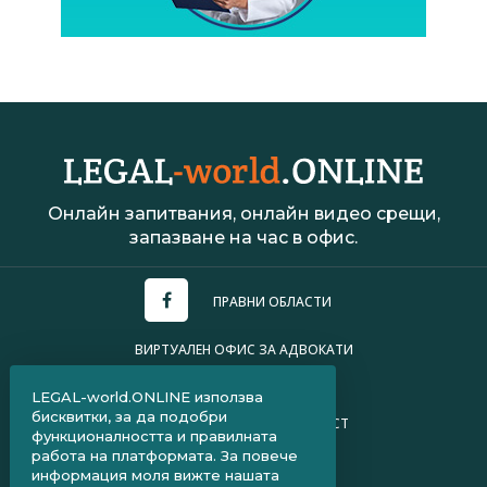
Онлайн запитвания, онлайн видео срещи,
запазване на час в офис.
ПРАВНИ ОБЛАСТИ
ВИРТУАЛЕН ОФИС ЗА АДВОКАТИ
УСЛОВИЯ ЗА ПОЛЗВАНЕ
LEGAL-world.ONLINE използва
бисквитки, за да подобри
ПОЛИТИКА ЗА ПОВЕРИТЕЛНОСТ
функционалността и правилната
работа на платформата. За повече
ЧЗВ ЗА КЛИЕНТИ
информация моля вижте нашата