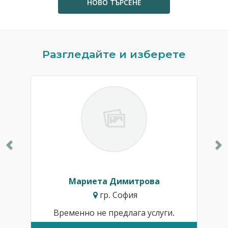
НОВО ТЪРСЕНЕ
Previous
N
Разгледайте и изберете
Мариета Димитрова
гр. София
Временно не предлага услуги.