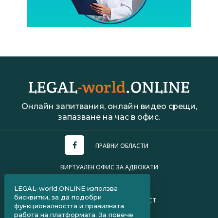
Онлайн запитвания, онлайн видео срещи,
запазване на час в офис.
ПРАВНИ ОБЛАСТИ
ВИРТУАЛЕН ОФИС ЗА АДВОКАТИ
УСЛОВИЯ ЗА ПОЛЗВАНЕ
LEGAL-world.ONLINE използва
бисквитки, за да подобри
ПОЛИТИКА ЗА ПОВЕРИТЕЛНОСТ
функционалността и правилната
работа на платформата. За повече
ЧЗВ ЗА КЛИЕНТИ