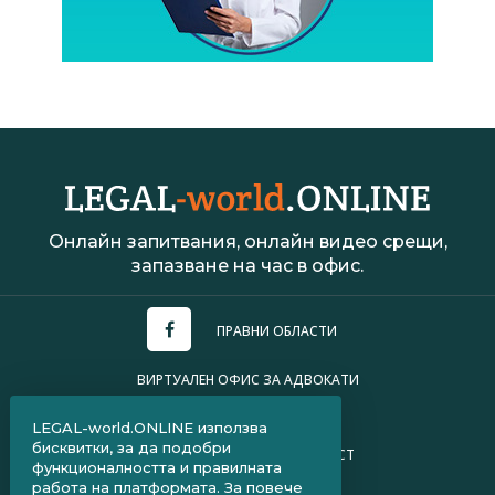
Онлайн запитвания, онлайн видео срещи,
запазване на час в офис.
ПРАВНИ ОБЛАСТИ
ВИРТУАЛЕН ОФИС ЗА АДВОКАТИ
УСЛОВИЯ ЗА ПОЛЗВАНЕ
LEGAL-world.ONLINE използва
бисквитки, за да подобри
ПОЛИТИКА ЗА ПОВЕРИТЕЛНОСТ
функционалността и правилната
работа на платформата. За повече
ЧЗВ ЗА КЛИЕНТИ