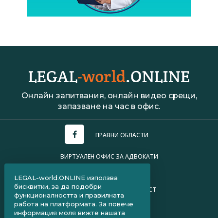
Онлайн запитвания, онлайн видео срещи,
запазване на час в офис.
ПРАВНИ ОБЛАСТИ
ВИРТУАЛЕН ОФИС ЗА АДВОКАТИ
УСЛОВИЯ ЗА ПОЛЗВАНЕ
LEGAL-world.ONLINE използва
бисквитки, за да подобри
ПОЛИТИКА ЗА ПОВЕРИТЕЛНОСТ
функционалността и правилната
работа на платформата. За повече
ЧЗВ ЗА КЛИЕНТИ
информация моля вижте нашата