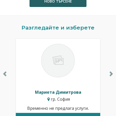
НОВО ТЪРСЕНЕ
Previous
N
Разгледайте и изберете
Мариета Димитрова
гр. София
Временно не предлага услуги.