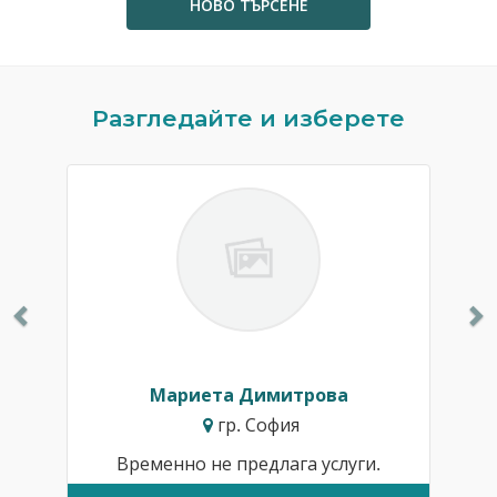
НОВО ТЪРСЕНЕ
Previous
N
Разгледайте и изберете
Мариета Димитрова
гр. София
Временно не предлага услуги.