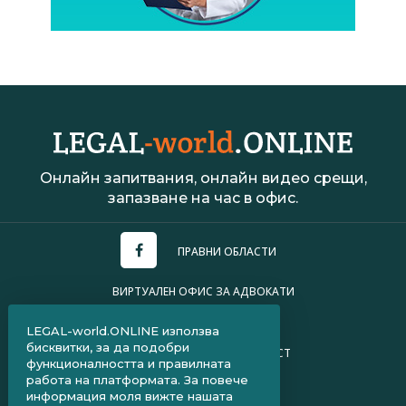
Онлайн запитвания, онлайн видео срещи,
запазване на час в офис.
ПРАВНИ ОБЛАСТИ
ВИРТУАЛЕН ОФИС ЗА АДВОКАТИ
УСЛОВИЯ ЗА ПОЛЗВАНЕ
LEGAL-world.ONLINE използва
бисквитки, за да подобри
ПОЛИТИКА ЗА ПОВЕРИТЕЛНОСТ
функционалността и правилната
работа на платформата. За повече
ЧЗВ ЗА КЛИЕНТИ
информация моля вижте нашата