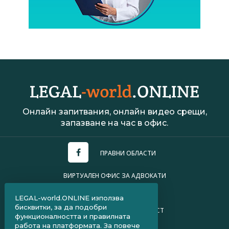
Онлайн запитвания, онлайн видео срещи,
запазване на час в офис.
ПРАВНИ ОБЛАСТИ
ВИРТУАЛЕН ОФИС ЗА АДВОКАТИ
УСЛОВИЯ ЗА ПОЛЗВАНЕ
LEGAL-world.ONLINE използва
бисквитки, за да подобри
ПОЛИТИКА ЗА ПОВЕРИТЕЛНОСТ
функционалността и правилната
работа на платформата. За повече
ЧЗВ ЗА КЛИЕНТИ