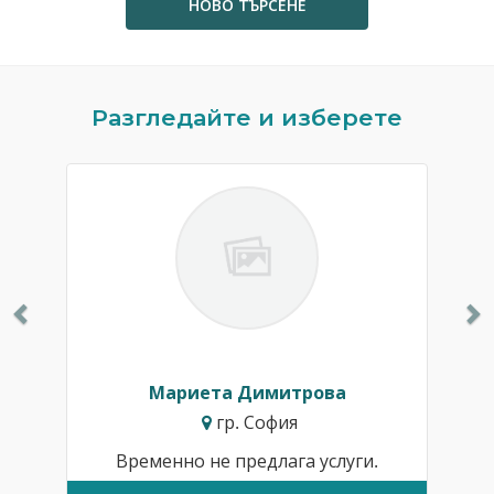
НОВО ТЪРСЕНЕ
Previous
N
Разгледайте и изберете
Мариета Димитрова
гр. София
Временно не предлага услуги.