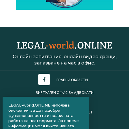
Онлайн запитвания, онлайн видео срещи,
запазване на час в офис.
ПРАВНИ ОБЛАСТИ
ВИРТУАЛЕН ОФИС ЗА АДВОКАТИ
УСЛОВИЯ ЗА ПОЛЗВАНЕ
LEGAL-world.ONLINE използва
бисквитки, за да подобри
ПОЛИТИКА ЗА ПОВЕРИТЕЛНОСТ
функционалността и правилната
работа на платформата. За повече
ЧЗВ ЗА КЛИЕНТИ
информация моля вижте нашата