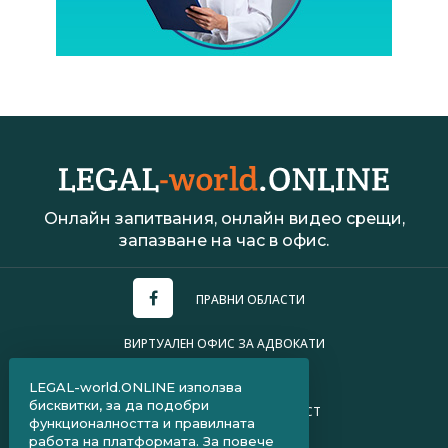
Онлайн запитвания, онлайн видео срещи,
запазване на час в офис.
ПРАВНИ ОБЛАСТИ
ВИРТУАЛЕН ОФИС ЗА АДВОКАТИ
УСЛОВИЯ ЗА ПОЛЗВАНЕ
LEGAL-world.ONLINE използва
бисквитки, за да подобри
ПОЛИТИКА ЗА ПОВЕРИТЕЛНОСТ
функционалността и правилната
работа на платформата. За повече
ЧЗВ ЗА КЛИЕНТИ