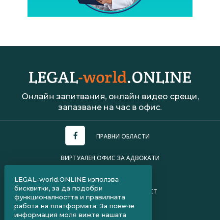
Онлайн запитвания, онлайн видео срещи,
запазване на час в офис.
ПРАВНИ ОБЛАСТИ
ВИРТУАЛЕН ОФИС ЗА АДВОКАТИ
УСЛОВИЯ ЗА ПОЛЗВАНЕ
LEGAL-world.ONLINE използва
бисквитки, за да подобри
ПОЛИТИКА ЗА ПОВЕРИТЕЛНОСТ
функционалността и правилната
работа на платформата. За повече
ЧЗВ ЗА КЛИЕНТИ
информация моля вижте нашата