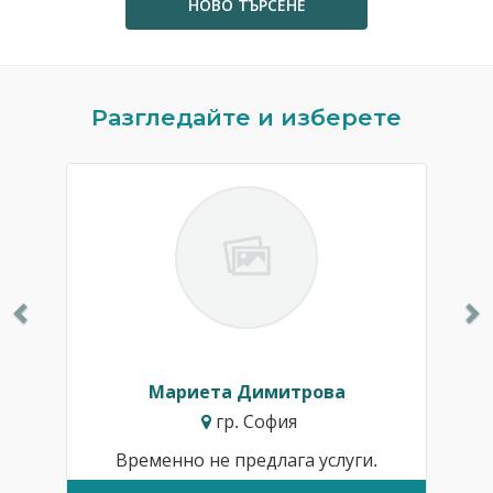
НОВО ТЪРСЕНЕ
Previous
N
Разгледайте и изберете
Мариета Димитрова
гр. София
Временно не предлага услуги.