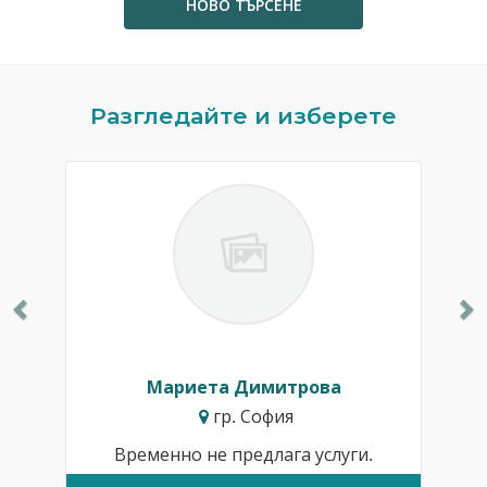
НОВО ТЪРСЕНЕ
Previous
N
Разгледайте и изберете
Мариета Димитрова
гр. София
Временно не предлага услуги.