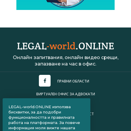
Онлайн запитвания, онлайн видео срещи,
запазване на час в офис.
ПРАВНИ ОБЛАСТИ
ВИРТУАЛЕН ОФИС ЗА АДВОКАТИ
УСЛОВИЯ ЗА ПОЛЗВАНЕ
LEGAL-world.ONLINE използва
бисквитки, за да подобри
ПОЛИТИКА ЗА ПОВЕРИТЕЛНОСТ
функционалността и правилната
работа на платформата. За повече
ЧЗВ ЗА КЛИЕНТИ
информация моля вижте нашата