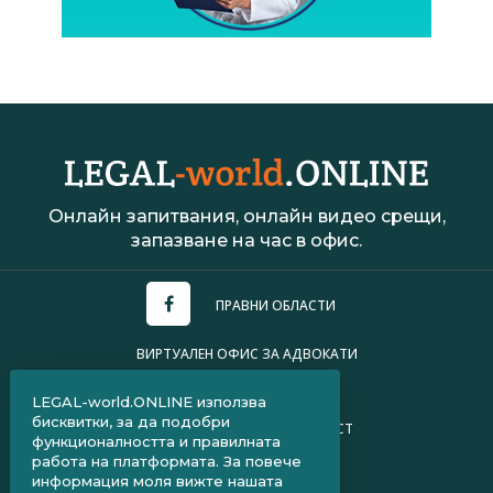
Онлайн запитвания, онлайн видео срещи,
запазване на час в офис.
ПРАВНИ ОБЛАСТИ
ВИРТУАЛЕН ОФИС ЗА АДВОКАТИ
УСЛОВИЯ ЗА ПОЛЗВАНЕ
LEGAL-world.ONLINE използва
бисквитки, за да подобри
ПОЛИТИКА ЗА ПОВЕРИТЕЛНОСТ
функционалността и правилната
работа на платформата. За повече
ЧЗВ ЗА КЛИЕНТИ
информация моля вижте нашата