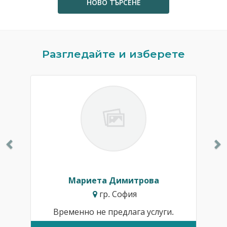
НОВО ТЪРСЕНЕ
Previous
N
Разгледайте и изберете
Мариета Димитрова
гр. София
Временно не предлага услуги.