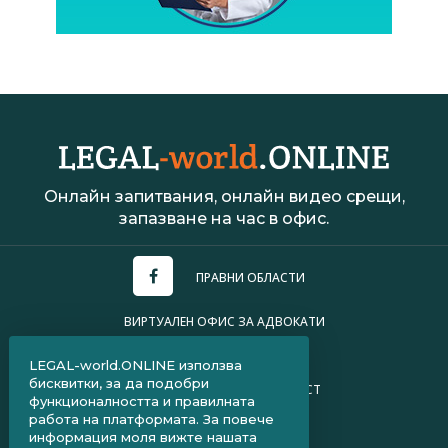
Онлайн запитвания, онлайн видео срещи,
запазване на час в офис.
ПРАВНИ ОБЛАСТИ
ВИРТУАЛЕН ОФИС ЗА АДВОКАТИ
УСЛОВИЯ ЗА ПОЛЗВАНЕ
LEGAL-world.ONLINE използва
бисквитки, за да подобри
ПОЛИТИКА ЗА ПОВЕРИТЕЛНОСТ
функционалността и правилната
работа на платформата. За повече
ЧЗВ ЗА КЛИЕНТИ
информация моля вижте нашата