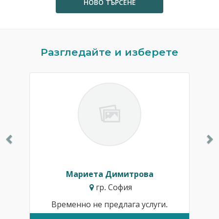
НОВО ТЪРСЕНЕ
Previous
N
Разгледайте и изберете
Мариета Димитрова
гр. София
Временно не предлага услуги.