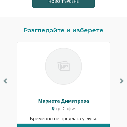
НОВО ТЪРСЕНЕ
Previous
N
Разгледайте и изберете
Мариета Димитрова
гр. София
Временно не предлага услуги.