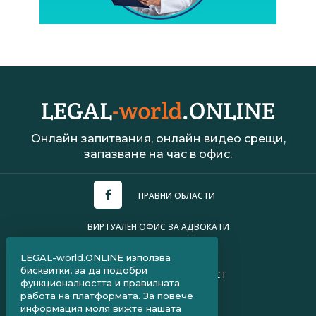
Онлайн запитвания, онлайн видео срещи,
запазване на час в офис.
ПРАВНИ ОБЛАСТИ
ВИРТУАЛЕН ОФИС ЗА АДВОКАТИ
УСЛОВИЯ ЗА ПОЛЗВАНЕ
LEGAL-world.ONLINE използва
бисквитки, за да подобри
ПОЛИТИКА ЗА ПОВЕРИТЕЛНОСТ
функционалността и правилната
работа на платформата. За повече
ЧЗВ ЗА КЛИЕНТИ
информация моля вижте нашата