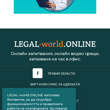
Онлайн запитвания, онлайн видео срещи,
запазване на час в офис.
ПРАВНИ ОБЛАСТИ
ВИРТУАЛЕН ОФИС ЗА АДВОКАТИ
УСЛОВИЯ ЗА ПОЛЗВАНЕ
LEGAL-world.ONLINE използва
бисквитки, за да подобри
ПОЛИТИКА ЗА ПОВЕРИТЕЛНОСТ
функционалността и правилната
работа на платформата. За повече
ЧЗВ ЗА КЛИЕНТИ