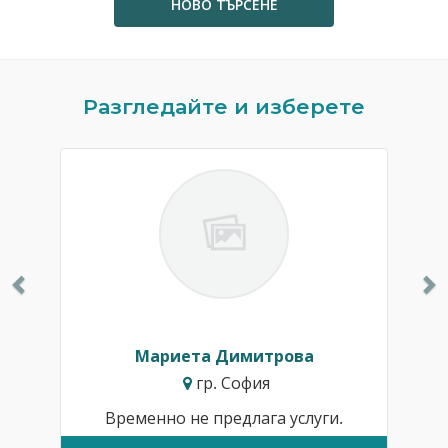
НОВО ТЪРСЕНЕ
Previous
N
Разгледайте и изберете
Мариета Димитрова
гр. София
Временно не предлага услуги.