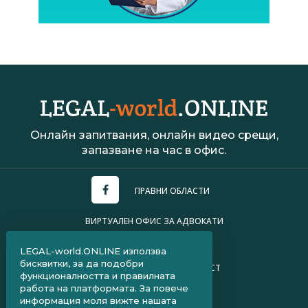
Онлайн запитвания, онлайн видео срещи,
запазване на час в офис.
ПРАВНИ ОБЛАСТИ
ВИРТУАЛЕН ОФИС ЗА АДВОКАТИ
УСЛОВИЯ ЗА ПОЛЗВАНЕ
LEGAL-world.ONLINE използва
бисквитки, за да подобри
ПОЛИТИКА ЗА ПОВЕРИТЕЛНОСТ
функционалността и правилната
работа на платформата. За повече
ЧЗВ ЗА КЛИЕНТИ
информация моля вижте нашата