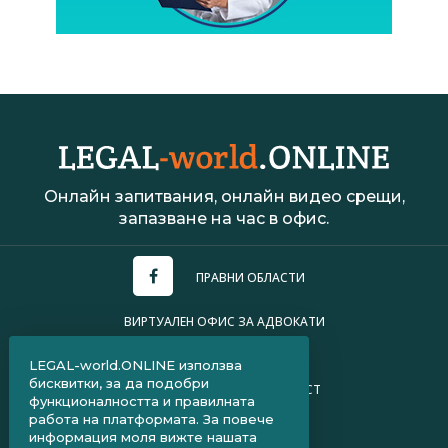
Онлайн запитвания, онлайн видео срещи,
запазване на час в офис.
ПРАВНИ ОБЛАСТИ
ВИРТУАЛЕН ОФИС ЗА АДВОКАТИ
УСЛОВИЯ ЗА ПОЛЗВАНЕ
LEGAL-world.ONLINE използва
бисквитки, за да подобри
ПОЛИТИКА ЗА ПОВЕРИТЕЛНОСТ
функционалността и правилната
работа на платформата. За повече
ЧЗВ ЗА КЛИЕНТИ
информация моля вижте нашата