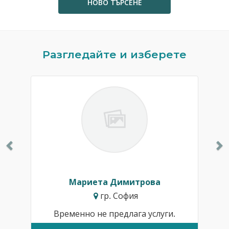
НОВО ТЪРСЕНЕ
Previous
N
Разгледайте и изберете
Мариета Димитрова
гр. София
Временно не предлага услуги.