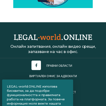
Онлайн запитвания, онлайн видео срещи,
запазване на час в офис.
ПРАВНИ ОБЛАСТИ
ВИРТУАЛЕН ОФИС ЗА АДВОКАТИ
УСЛОВИЯ ЗА ПОЛЗВАНЕ
LEGAL-world.ONLINE използва
бисквитки, за да подобри
ПОЛИТИКА ЗА ПОВЕРИТЕЛНОСТ
функционалността и правилната
работа на платформата. За повече
ЧЗВ ЗА КЛИЕНТИ
информация моля вижте нашата