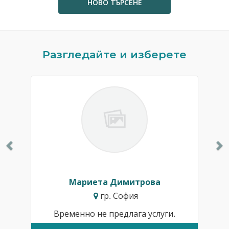
НОВО ТЪРСЕНЕ
Previous
N
Разгледайте и изберете
Мариета Димитрова
гр. София
Временно не предлага услуги.