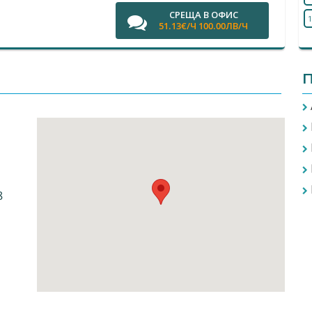
СРЕЩА В ОФИС
1
51.13€/Ч 100.00ЛВ/Ч
П
8