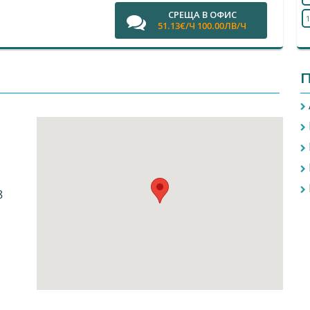
СРЕЩА В ОФИС
1
51.13€/Ч 100.00ЛВ/Ч
П
8