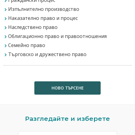
Граждански процес
Изпълнително производство
Наказателно право и процес
Наследствено право
Облигационно право и правоотношения
Семейно право
Търговско и дружествено право
НОВО ТЪРСЕНЕ
Previous
N
Разгледайте и изберете