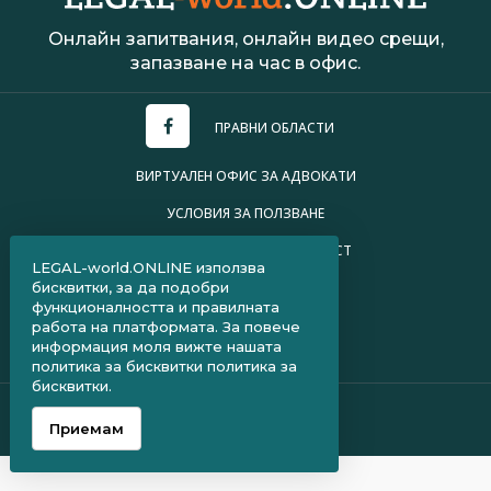
Онлайн запитвания, онлайн видео срещи,
запазване на час в офис.
ПРАВНИ ОБЛАСТИ
ВИРТУАЛЕН ОФИС ЗА АДВОКАТИ
УСЛОВИЯ ЗА ПОЛЗВАНЕ
ПОЛИТИКА ЗА ПОВЕРИТЕЛНОСТ
LEGAL-world.ONLINE използва
бисквитки, за да подобри
ЧЗВ ЗА КЛИЕНТИ
функционалността и правилната
ЧЗВ ЗА АДВОКАТИ
работа на платформата. За повече
информация моля вижте нашата
КОНТАКТИ
-->
политика за бисквитки
политика за
бисквитки.
© Legal-world.Online.
Приемам