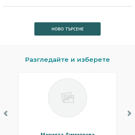
НОВО ТЪРСЕНЕ
Previous
N
Разгледайте и изберете
Мариета Димитрова