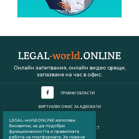
Онлайн запитвания, онлайн видео срещи,
запазване на час в офис.
ПРАВНИ ОБЛАСТИ
ВИРТУАЛЕН ОФИС ЗА АДВОКАТИ
УСЛОВИЯ ЗА ПОЛЗВАНЕ
LEGAL-world.ONLINE използва
бисквитки, за да подобри
ПОЛИТИКА ЗА ПОВЕРИТЕЛНОСТ
функционалността и правилната
работа на платформата. За повече
ЧЗВ ЗА КЛИЕНТИ