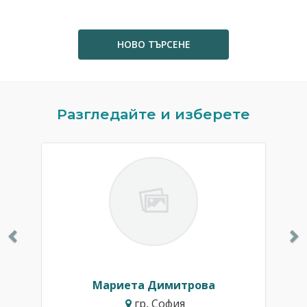
НОВО ТЪРСЕНЕ
Previous
N
Разгледайте и изберете
Мариета Димитрова
гр. София