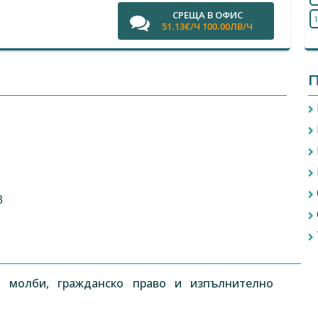
СРЕЩА В ОФИС
1
51.13€/Ч 100.00ЛВ/Ч
П
3
, молби, гражданско право и изпълнително