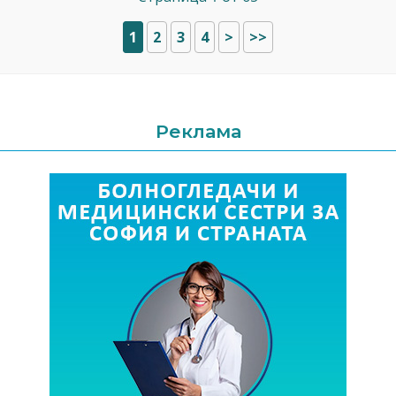
1
2
3
4
>
>>
Реклама