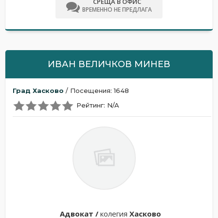
СРЕЩА В ОФИС
ВРЕМЕННО НЕ ПРЕДЛАГА
ИВАН ВЕЛИЧКОВ МИНЕВ
Град Хасково
/ Посещения: 1648
Рейтинг: N/A
Адвокат /
колегия
Хасково