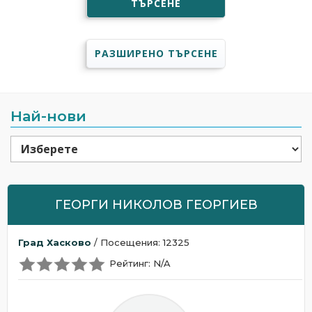
ТЪРСЕНЕ
РАЗШИРЕНО ТЪРСЕНЕ
Най-нови
ГЕОРГИ НИКОЛОВ ГЕОРГИЕВ
Град Хасково
/ Посещения: 12325
Рейтинг: N/A