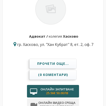
Адвокат /
колегия
Хасково
гр. Хасково, ул. "Хан Кубрат" 8, ет. 2, оф. 7
ПРОЧЕТИ ОЩЕ...
(0 КОМЕНТАРИ)
ОНЛАЙН ЗАПИТВАНЕ
25.56€ 50.00ЛВ
ОНЛАЙН ВИДЕО СРЕЩА