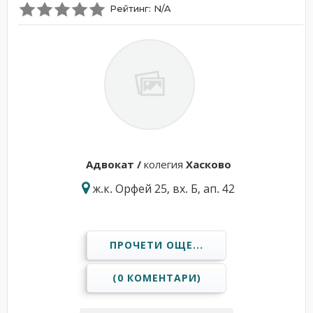
Рейтинг: N/A
Адвокат /
колегия
Хасково
ж.к. Орфей 25, вх. Б, ап. 42
ПРОЧЕТИ ОЩЕ...
(0 КОМЕНТАРИ)