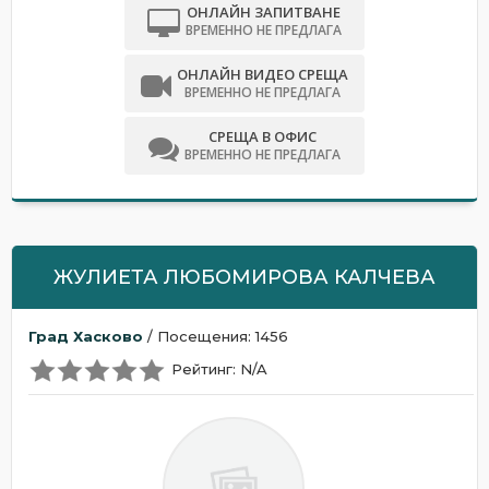
ОНЛАЙН ЗАПИТВАНЕ
ВРЕМЕННО НЕ ПРЕДЛАГА
ОНЛАЙН ВИДЕО СРЕЩА
ВРЕМЕННО НЕ ПРЕДЛАГА
СРЕЩА В ОФИС
ВРЕМЕННО НЕ ПРЕДЛАГА
ЖУЛИЕТА ЛЮБОМИРОВА КАЛЧЕВА
Град Хасково
/ Посещения: 1456
Рейтинг: N/A