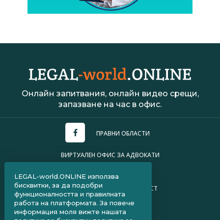
Онлайн запитвания, онлайн видео срещи,
запазване на час в офис.
ПРАВНИ ОБЛАСТИ
ВИРТУАЛЕН ОФИС ЗА АДВОКАТИ
УСЛОВИЯ ЗА ПОЛЗВАНЕ
LEGAL-world.ONLINE използва
бисквитки, за да подобри
ПОЛИТИКА ЗА ПОВЕРИТЕЛНОСТ
функционалността и правилната
работа на платформата. За повече
ЧЗВ ЗА КЛИЕНТИ
информация моля вижте нашата