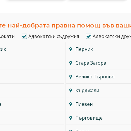
е най-добрата правна помощ във ваш
вокати
Адвокатски съдружия
Адвокатски дру
жик
Перник
Стара Загора
Велико Търново
Кърджали
а
Плевен
Търговище