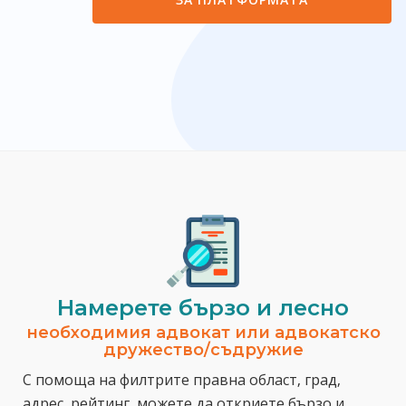
Намерете бързо и лесно
необходимия адвокат или адвокатско
дружество/съдружие
С помоща на филтрите правна област, град,
адрес, рейтинг, можете да откриете бързо и