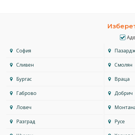
Изберет
Ад
София
Пазард
Сливен
Смолян
Бургас
Враца
Габрово
Добрич
Ловеч
Монтан
Разград
Русе