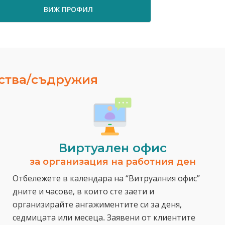
ВИЖ ПРОФИЛ
ества/съдружия
Виртуален офис
за организация на работния ден
Отбележете в календара на “Витруалния офис”
дните и часове, в които сте заети и
организирайте ангажиментите си за деня,
седмицата или месеца. Заявени от клиентите