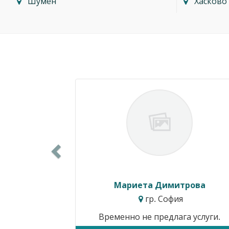
Шумен
Хасково
Previous
Мариета Димитрова
гр. София
Временно не предлага услуги.