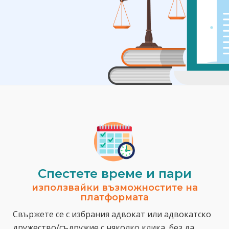
Спестeте време и пари
използвайки възможностите на
платформата
Свържете се с избрания адвокат или адвокатско
дружество/съдружие с няколко клика, без да