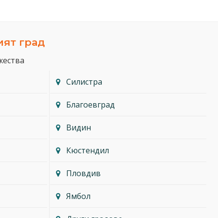
ият град
жества
Силистра
Благоевград
Видин
Кюстендил
Пловдив
Ямбол