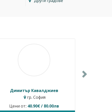
Други градове
Next
Димитър Кавалджиев
Ива
гр. София
Цени от:
40.90€ / 80.00лв
Временно