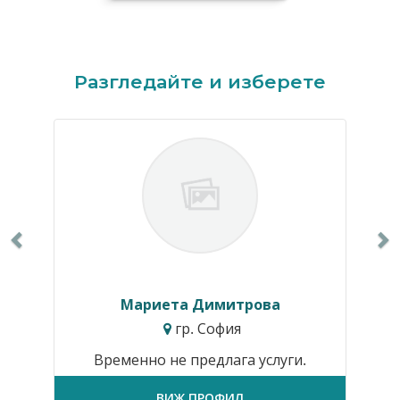
Previous
N
Разгледайте и изберете
Мариета Димитрова
гр. София
Временно не предлага услуги.
ВИЖ ПРОФИЛ