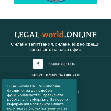
Онлайн запитвания, онлайн видео срещи,
запазване на час в офис.
ПРАВНИ ОБЛАСТИ
ВИРТУАЛЕН ОФИС ЗА АДВОКАТИ
УСЛОВИЯ ЗА ПОЛЗВАНЕ
LEGAL-world.ONLINE използва
бисквитки, за да подобри
ПОЛИТИКА ЗА ПОВЕРИТЕЛНОСТ
функционалността и правилната
работа на платформата. За повече
ЧЗВ ЗА КЛИЕНТИ
информация моля вижте нашата
политика за бисквитки
политика за
ЧЗВ ЗА АДВОКАТИ