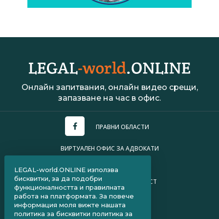
Онлайн запитвания, онлайн видео срещи,
запазване на час в офис.
ПРАВНИ ОБЛАСТИ
ВИРТУАЛЕН ОФИС ЗА АДВОКАТИ
УСЛОВИЯ ЗА ПОЛЗВАНЕ
LEGAL-world.ONLINE използва
бисквитки, за да подобри
ПОЛИТИКА ЗА ПОВЕРИТЕЛНОСТ
функционалността и правилната
работа на платформата. За повече
ЧЗВ ЗА КЛИЕНТИ
информация моля вижте нашата
политика за бисквитки
политика за
ЧЗВ ЗА АДВОКАТИ