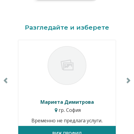
Previous
N
Разгледайте и изберете
Мариета Димитрова
гр. София
Временно не предлага услуги.
ВИЖ ПРОФИЛ