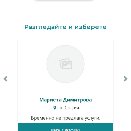
Previous
N
Разгледайте и изберете
Мариета Димитрова
гр. София
Временно не предлага услуги.
ВИЖ ПРОФИЛ