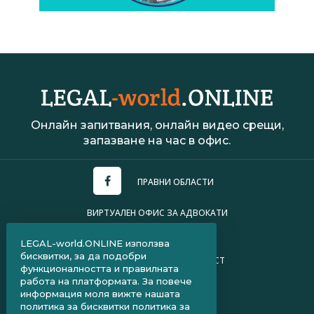
Онлайн запитвания, онлайн видео срещи,
запазване на час в офис.
ПРАВНИ ОБЛАСТИ
ВИРТУАЛЕН ОФИС ЗА АДВОКАТИ
УСЛОВИЯ ЗА ПОЛЗВАНЕ
LEGAL-world.ONLINE използва
бисквитки, за да подобри
ПОЛИТИКА ЗА ПОВЕРИТЕЛНОСТ
функционалността и правилната
работа на платформата. За повече
ЧЗВ ЗА КЛИЕНТИ
информация моля вижте нашата
политика за бисквитки
политика за
ЧЗВ ЗА АДВОКАТИ