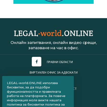
Онлайн запитвания, онлайн видео срещи,
запазване на час в офис.
ПРАВНИ ОБЛАСТИ
ВИРТУАЛЕН ОФИС ЗА АДВОКАТИ
УСЛОВИЯ ЗА ПОЛЗВАНЕ
LEGAL-world.ONLINE използва
бисквитки, за да подобри
ПОЛИТИКА ЗА ПОВЕРИТЕЛНОСТ
функционалността и правилната
работа на платформата. За повече
ЧЗВ ЗА КЛИЕНТИ
информация моля вижте нашата
политика за бисквитки
политика за
ЧЗВ ЗА АДВОКАТИ