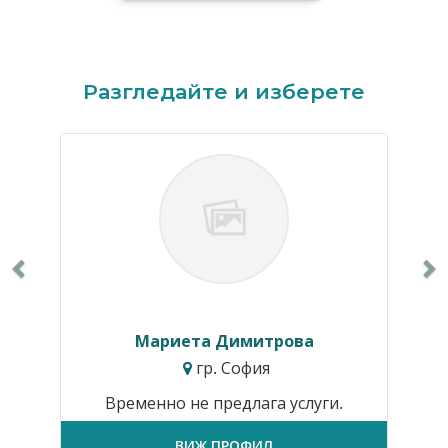
Previous
N
Разгледайте и изберете
Мариета Димитрова
гр. София
Временно не предлага услуги.
ВИЖ ПРОФИЛ