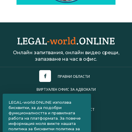
Онлайн запитвания, онлайн видео срещи,
запазване на час в офис.
ПРАВНИ ОБЛАСТИ
ВИРТУАЛЕН ОФИС ЗА АДВОКАТИ
УСЛОВИЯ ЗА ПОЛЗВАНЕ
LEGAL-world.ONLINE използва
бисквитки, за да подобри
ПОЛИТИКА ЗА ПОВЕРИТЕЛНОСТ
функционалността и правилната
работа на платформата. За повече
ЧЗВ ЗА КЛИЕНТИ
информация моля вижте нашата
политика за бисквитки
политика за
ЧЗВ ЗА АДВОКАТИ