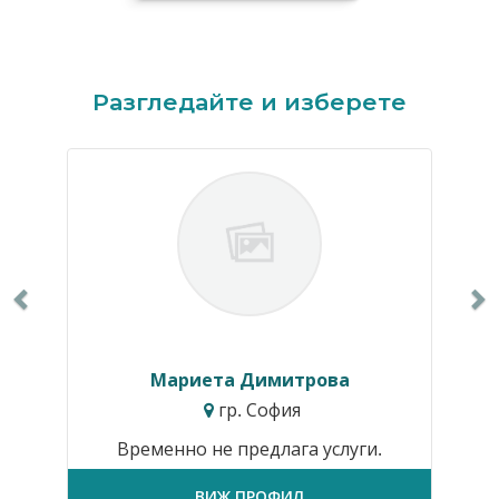
Previous
N
Разгледайте и изберете
Мариета Димитрова
гр. София
Временно не предлага услуги.
ВИЖ ПРОФИЛ