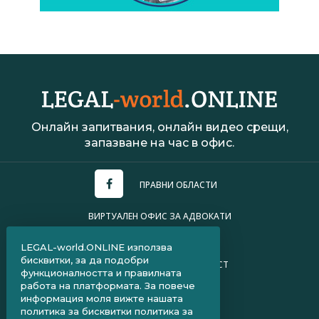
Онлайн запитвания, онлайн видео срещи,
запазване на час в офис.
ПРАВНИ ОБЛАСТИ
ВИРТУАЛЕН ОФИС ЗА АДВОКАТИ
УСЛОВИЯ ЗА ПОЛЗВАНЕ
LEGAL-world.ONLINE използва
бисквитки, за да подобри
ПОЛИТИКА ЗА ПОВЕРИТЕЛНОСТ
функционалността и правилната
работа на платформата. За повече
ЧЗВ ЗА КЛИЕНТИ
информация моля вижте нашата
политика за бисквитки
политика за
ЧЗВ ЗА АДВОКАТИ