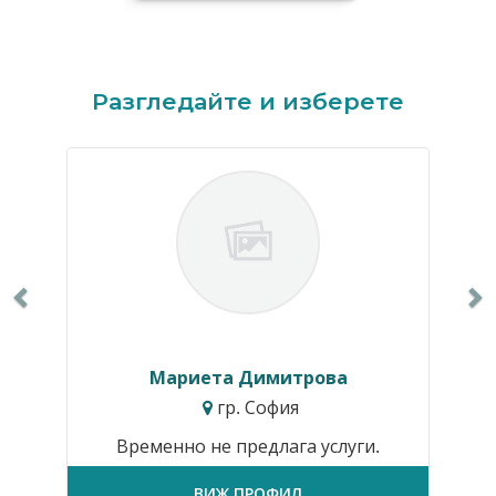
Previous
N
Разгледайте и изберете
Мариета Димитрова
гр. София
Временно не предлага услуги.
ВИЖ ПРОФИЛ