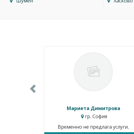
Шумен
Хасково
Previous
Силвия Симеонова
гр. Варна
Цени от:
15.34€ / 30.00лв