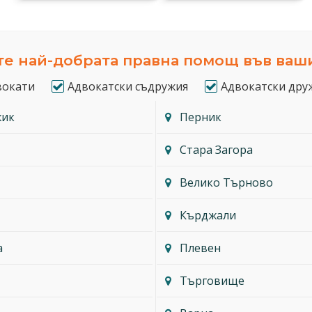
е най-добрата правна помощ във ваш
вокати
Адвокатски съдружия
Адвокатски дру
жик
Перник
Стара Загора
Велико Търново
Кърджали
а
Плевен
Търговище