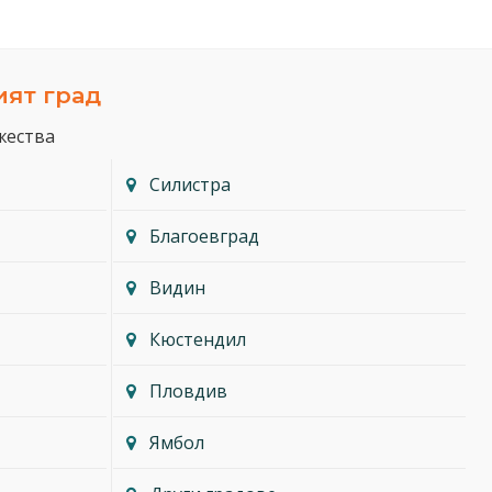
ият град
жества
Силистра
Благоевград
Видин
Кюстендил
Пловдив
Ямбол