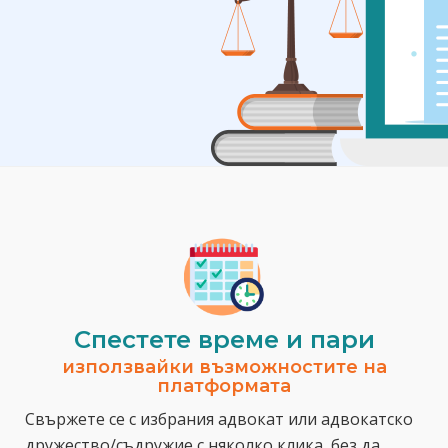
Спестeте време и пари
използвайки възможностите на
платформата
Свържете се с избрания адвокат или адвокатско
дружество/съдружие с няколко клика, без да