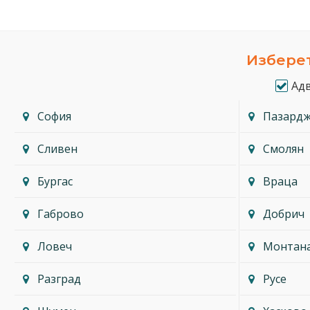
Изберет
Ад
София
Пазард
Сливен
Смолян
Бургас
Враца
Габрово
Добрич
Ловеч
Монтан
Разград
Русе