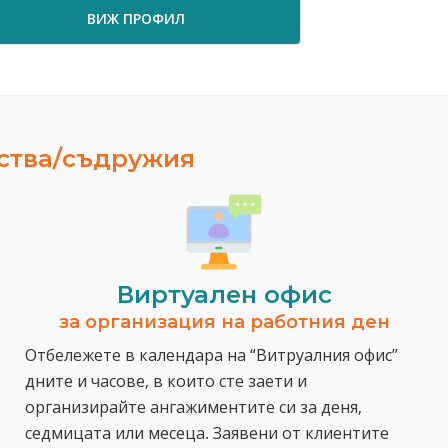
ВИЖ ПРОФИЛ
ВИЖ ПРО
ества/съдружия
Виртуален офис
за организация на работния ден
Отбележете в календара на “Витруалния офис”
дните и часове, в които сте заети и
организирайте ангажиментите си за деня,
седмицата или месеца. Заявени от клиентите