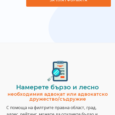
Намерете бързо и лесно
необходимия адвокат или адвокатско
дружество/съдружие
С помоща на филтрите правна област, град,
адрес, рейтинг, можете да откриете бързо и