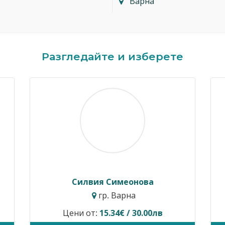
Варна
Разгледайте и изберете
Димитър Кавалджиев
Ив
гр. София
Цени от:
40.90€ / 80.00лв
Временн