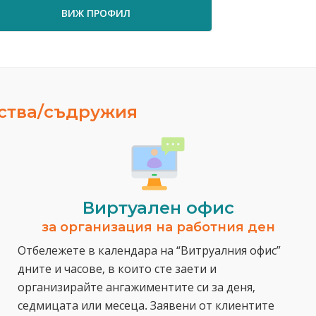
ВИЖ ПРОФИЛ
ества/съдружия
Виртуален офис
за организация на работния ден
Отбележете в календара на “Витруалния офис”
дните и часове, в които сте заети и
организирайте ангажиментите си за деня,
седмицата или месеца. Заявени от клиентите