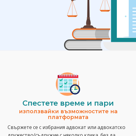
Спестeте време и пари
използвайки възможностите на
платформата
Свържете се с избрания адвокат или адвокатско
дружество/съдружие с няколко клика, без да