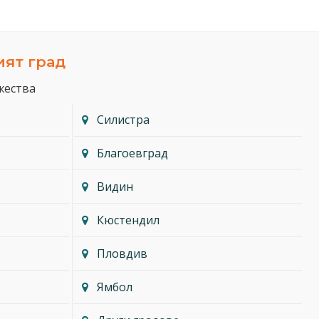
ият град
жества
Силистра
Благоевград
Видин
Кюстендил
Пловдив
Ямбол