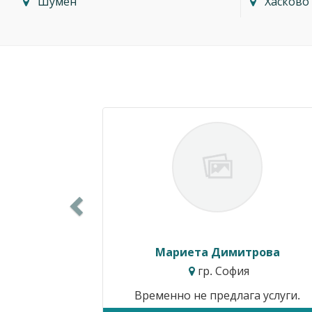
Шумен
Хасково
Previous
Мариета Димитрова
гр. София
Временно не предлага услуги.