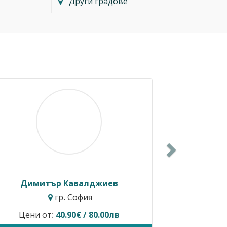
Други градове
Next
Димитър Кавалджиев
Ива
гр. София
Цени от:
40.90€ / 80.00лв
Временно