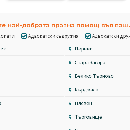
е най-добрата правна помощ във ваш
вокати
Адвокатски съдружия
Адвокатски дру
жик
Перник
Стара Загора
Велико Търново
Кърджали
а
Плевен
Търговище