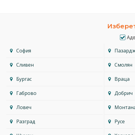
Изберет
Ад
София
Пазард
Сливен
Смолян
Бургас
Враца
Габрово
Добрич
Ловеч
Монтан
Разград
Русе