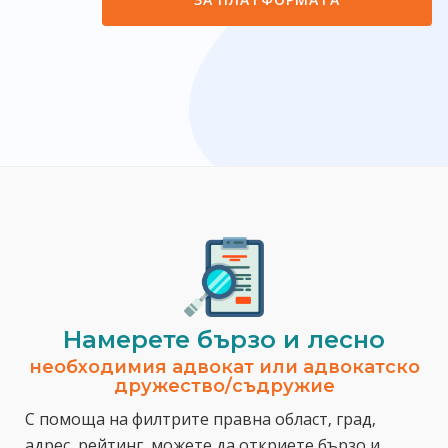
Намерете бързо и лесно
необходимия адвокат или адвокатско
дружество/съдружие
С помоща на филтрите правна област, град,
адрес, рейтинг, можете да откриете бързо и