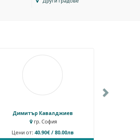
Други градове
Next
Балкански
Росен Диев
. София
гр. Бургас
редлага услуги.
Временно не предлага ус