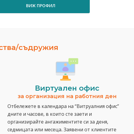
ПРОФИЛ
ВИЖ ПРОФИЛ
ества/съдружия
Виртуален офис
за организация на работния ден
Отбележете в календара на “Витруалния офис”
дните и часове, в които сте заети и
организирайте ангажиментите си за деня,
седмицата или месеца. Заявени от клиентите