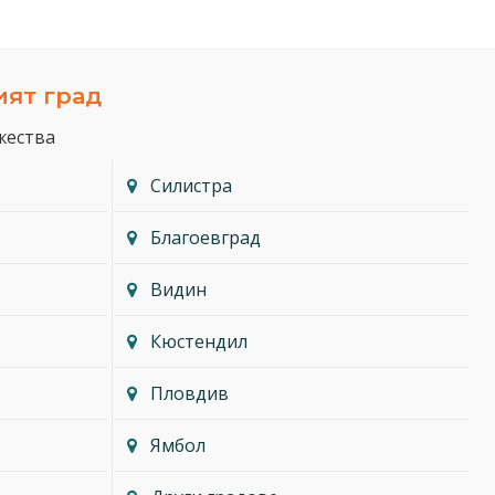
ият град
жества
Силистра
Благоевград
Видин
Кюстендил
Пловдив
Ямбол