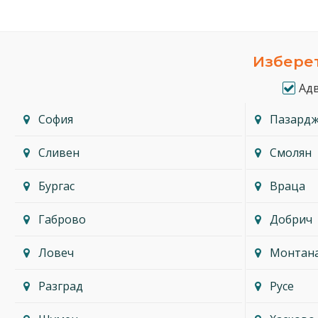
Изберет
Ад
София
Пазард
Сливен
Смолян
Бургас
Враца
Габрово
Добрич
Ловеч
Монтан
Разград
Русе