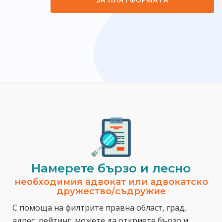
Намерете бързо и лесно
необходимия адвокат или адвокатско
дружество/съдружие
С помоща на филтрите правна област, град,
адрес, рейтинг, можете да откриете бързо и