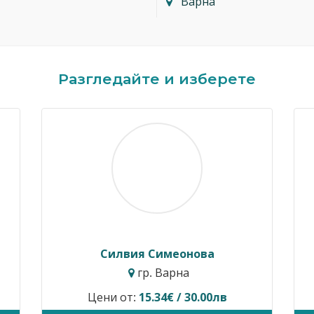
Варна
Разгледайте и изберете
Димитър Кавалджиев
Ивайло 
гр. София
гр
Цени от:
40.90€ / 80.00лв
Временно не п