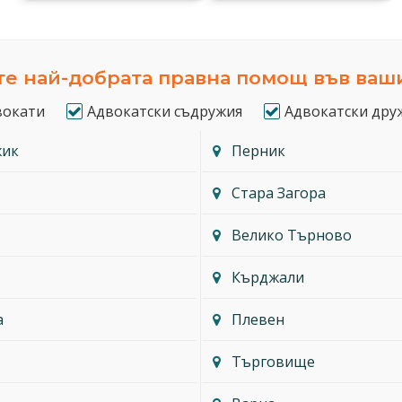
е най-добрата правна помощ във ваш
вокати
Адвокатски съдружия
Адвокатски дру
жик
Перник
Стара Загора
Велико Търново
Кърджали
а
Плевен
Търговище