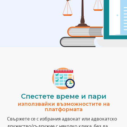
Спестeте време и пари
използвайки възможностите на
платформата
Свържете се с избрания адвокат или адвокатско
дружество/съдружие с няколко клика, без да