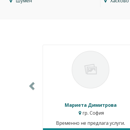
Шумен
Хасково
Previous
Силвия Симеонова
гр. Варна
Цени от:
15.34€ / 30.00лв