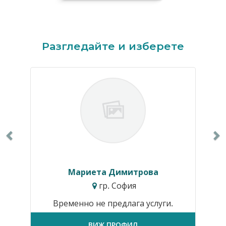
Previous
N
Разгледайте и изберете
Мариета Димитрова
гр. София
Временно не предлага услуги.
ВИЖ ПРОФИЛ