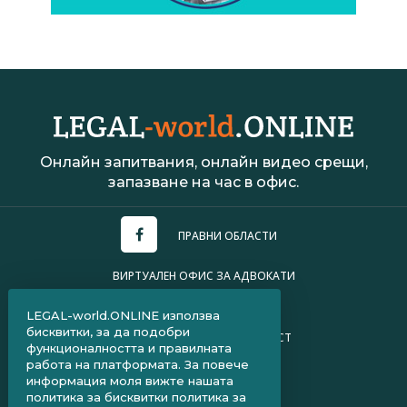
Онлайн запитвания, онлайн видео срещи,
запазване на час в офис.
ПРАВНИ ОБЛАСТИ
ВИРТУАЛЕН ОФИС ЗА АДВОКАТИ
УСЛОВИЯ ЗА ПОЛЗВАНЕ
LEGAL-world.ONLINE използва
бисквитки, за да подобри
ПОЛИТИКА ЗА ПОВЕРИТЕЛНОСТ
функционалността и правилната
работа на платформата. За повече
ЧЗВ ЗА КЛИЕНТИ
информация моля вижте нашата
политика за бисквитки
политика за
ЧЗВ ЗА АДВОКАТИ