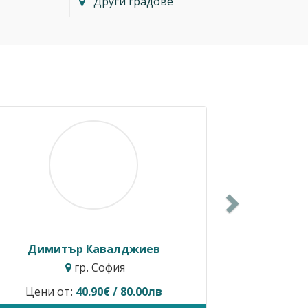
Други градове
Next
Балкански
Росен Диев
. София
гр. Бургас
редлага услуги.
Временно не предлага ус