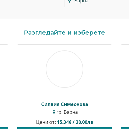
Варна
Разгледайте и изберете
Димитър Кавалджиев
Ивайло 
гр. София
гр
Цени от:
40.90€ / 80.00лв
Временно не п