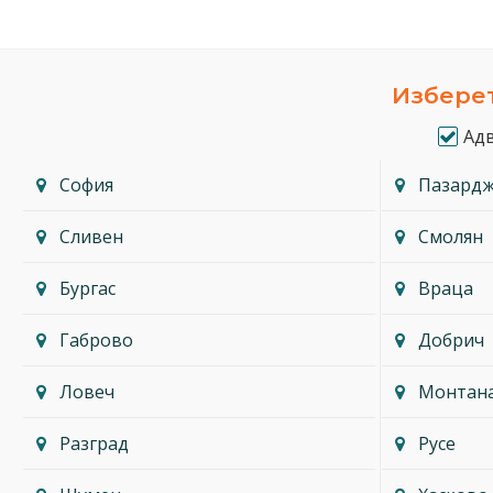
Изберет
Ад
София
Пазард
Сливен
Смолян
Бургас
Враца
Габрово
Добрич
Ловеч
Монтан
Разград
Русе