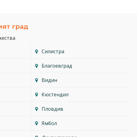
ият град
жества
Силистра
Благоевград
Видин
Кюстендил
Пловдив
Ямбол