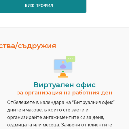
ПРОФИЛ
ВИЖ ПРОФИЛ
ества/съдружия
Виртуален офис
за организация на работния ден
Отбележете в календара на “Витруалния офис”
дните и часове, в които сте заети и
организирайте ангажиментите си за деня,
седмицата или месеца. Заявени от клиентите