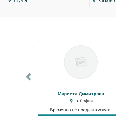
Шумен
Хасково
Previous
Силвия Симеонова
гр. Варна
Цени от:
15.34€ / 30.00лв