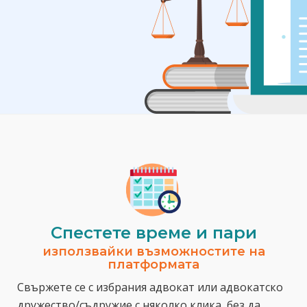
Спестeте време и пари
използвайки възможностите на
платформата
Свържете се с избрания адвокат или адвокатско
дружество/съдружие с няколко клика, без да