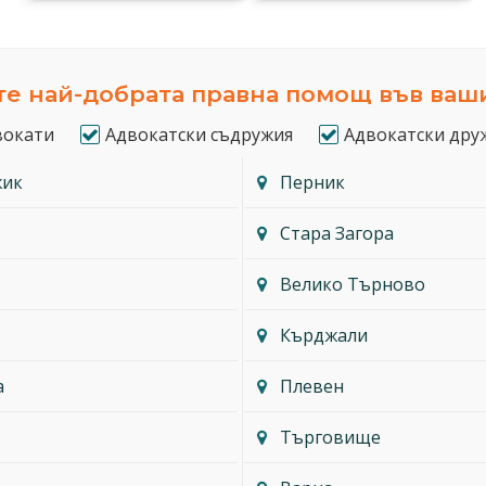
е най-добрата правна помощ във ваш
вокати
Адвокатски съдружия
Адвокатски дру
жик
Перник
Стара Загора
Велико Търново
Кърджали
а
Плевен
Търговище