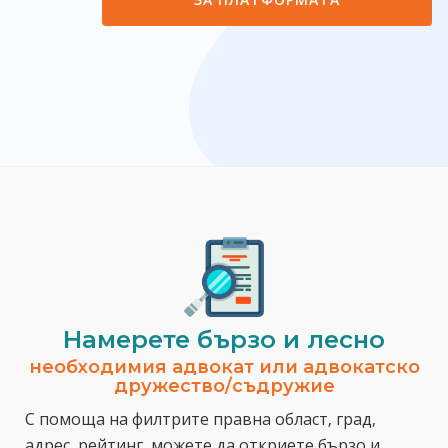
Намерете бързо и лесно
необходимия адвокат или адвокатско
дружество/съдружие
С помоща на филтрите правна област, град,
адрес, рейтинг, можете да откриете бързо и