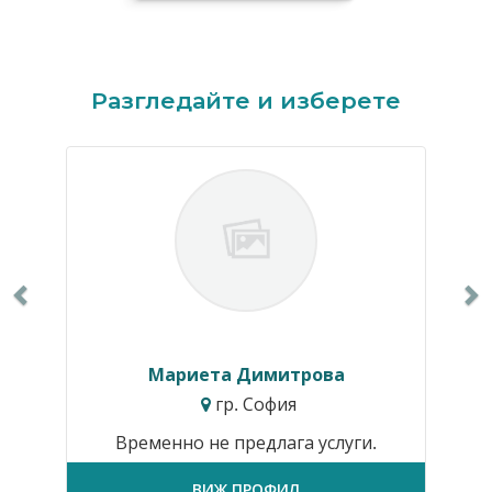
Previous
N
Разгледайте и изберете
Мариета Димитрова
гр. София
Временно не предлага услуги.
ВИЖ ПРОФИЛ