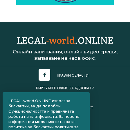
Онлайн запитвания, онлайн видео срещи,
запазване на час в офис.
ПРАВНИ ОБЛАСТИ
ВИРТУАЛЕН ОФИС ЗА АДВОКАТИ
УСЛОВИЯ ЗА ПОЛЗВАНЕ
LEGAL-world.ONLINE използва
бисквитки, за да подобри
ПОЛИТИКА ЗА ПОВЕРИТЕЛНОСТ
функционалността и правилната
работа на платформата. За повече
ЧЗВ ЗА КЛИЕНТИ
информация моля вижте нашата
политика за бисквитки
политика за
ЧЗВ ЗА АДВОКАТИ