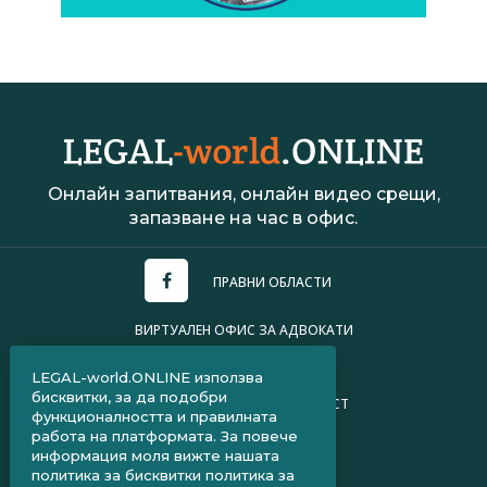
Онлайн запитвания, онлайн видео срещи,
запазване на час в офис.
ПРАВНИ ОБЛАСТИ
ВИРТУАЛЕН ОФИС ЗА АДВОКАТИ
УСЛОВИЯ ЗА ПОЛЗВАНЕ
LEGAL-world.ONLINE използва
бисквитки, за да подобри
ПОЛИТИКА ЗА ПОВЕРИТЕЛНОСТ
функционалността и правилната
работа на платформата. За повече
ЧЗВ ЗА КЛИЕНТИ
информация моля вижте нашата
политика за бисквитки
политика за
ЧЗВ ЗА АДВОКАТИ