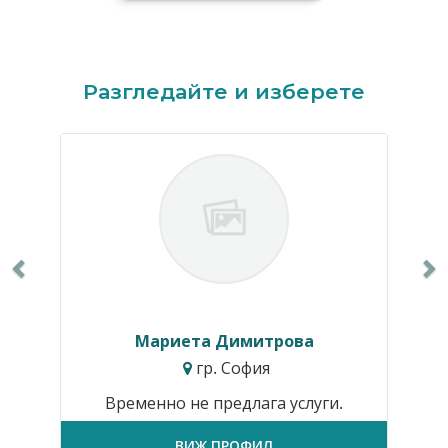
Previous
N
Разгледайте и изберете
Мариета Димитрова
гр. София
Временно не предлага услуги.
ВИЖ ПРОФИЛ