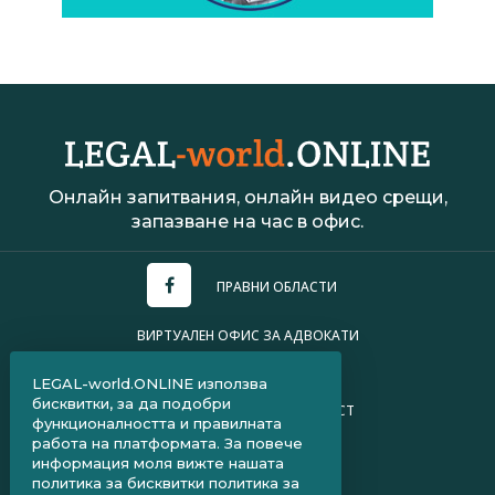
Онлайн запитвания, онлайн видео срещи,
запазване на час в офис.
ПРАВНИ ОБЛАСТИ
ВИРТУАЛЕН ОФИС ЗА АДВОКАТИ
УСЛОВИЯ ЗА ПОЛЗВАНЕ
LEGAL-world.ONLINE използва
бисквитки, за да подобри
ПОЛИТИКА ЗА ПОВЕРИТЕЛНОСТ
функционалността и правилната
работа на платформата. За повече
ЧЗВ ЗА КЛИЕНТИ
информация моля вижте нашата
политика за бисквитки
политика за
ЧЗВ ЗА АДВОКАТИ