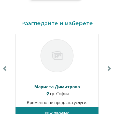
Previous
N
Разгледайте и изберете
Мариета Димитрова
гр. София
Временно не предлага услуги.
ВИЖ ПРОФИЛ