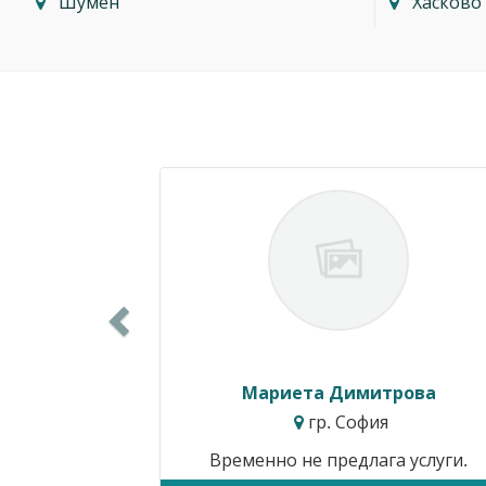
Шумен
Хасково
Previous
Мариета Димитрова
гр. София
Временно не предлага услуги.