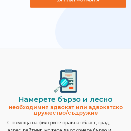
Намерете бързо и лесно
необходимия адвокат или адвокатско
дружество/съдружие
С помоща на филтрите правна област, град,
адрес, рейтинг, можете да откриете бързо и