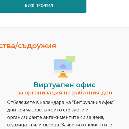
ВИЖ ПРОФИЛ
ВИ
ества/съдружия
Виртуален офис
за организация на работния ден
Отбележете в календара на “Витруалния офис”
дните и часове, в които сте заети и
организирайте ангажиментите си за деня,
седмицата или месеца. Заявени от клиентите