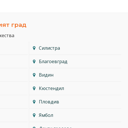
ият град
жества
Силистра
Благоевград
Видин
Кюстендил
Пловдив
Ямбол