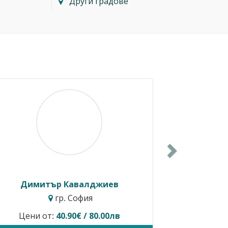
Други градове
Next
Димитър Кавалджиев
Ивайл
гр. София
г
Цени от:
40.90€ / 80.00лв
Временно не