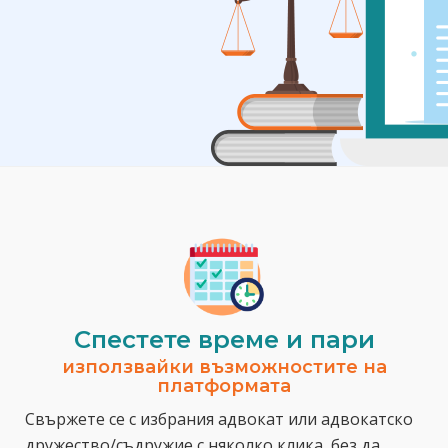
Спестeте време и пари
използвайки възможностите на
платформата
Свържете се с избрания адвокат или адвокатско
дружество/съдружие с няколко клика, без да