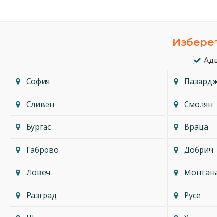
Изберет
Ад
София
Пазард
Сливен
Смолян
Бургас
Враца
Габрово
Добрич
Ловеч
Монтан
Разград
Русе