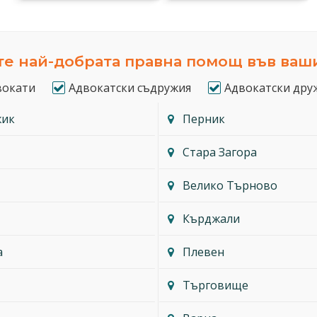
е най-добрата правна помощ във ваш
вокати
Адвокатски съдружия
Адвокатски дру
жик
Перник
Стара Загора
Велико Търново
Кърджали
а
Плевен
Търговище