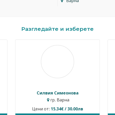
Варна
Разгледайте и изберете
Димитър Кавалджиев
Ив
гр. София
Цени от:
40.90€ / 80.00лв
Временн