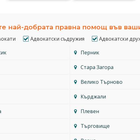
е най-добрата правна помощ във ваш
вокати
Адвокатски съдружия
Адвокатски дру
жик
Перник
Стара Загора
Велико Търново
Кърджали
а
Плевен
Търговище