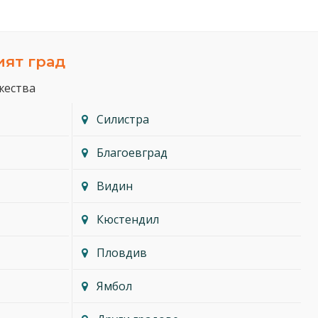
ият град
жества
Силистра
Благоевград
Видин
Кюстендил
Пловдив
Ямбол