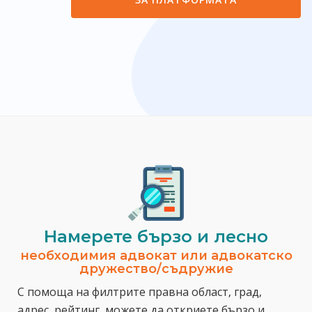
Намерете бързо и лесно
необходимия адвокат или адвокатско
дружество/съдружие
С помоща на филтрите правна област, град,
адрес, рейтинг, можете да откриете бързо и