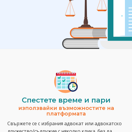
Спестeте време и пари
използвайки възможностите на
платформата
Свържете се с избрания адвокат или адвокатско
дружество/съдружие с няколко клика, без да