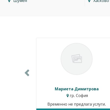
Шумен
Хасково
Previous
Силвия Симеонова
гр. Варна
Цени от:
15.34€ / 30.00лв