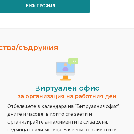
ВИЖ ПРОФИЛ
ВИЖ ПРО
ества/съдружия
Виртуален офис
за организация на работния ден
Отбележете в календара на “Витруалния офис”
дните и часове, в които сте заети и
организирайте ангажиментите си за деня,
седмицата или месеца. Заявени от клиентите