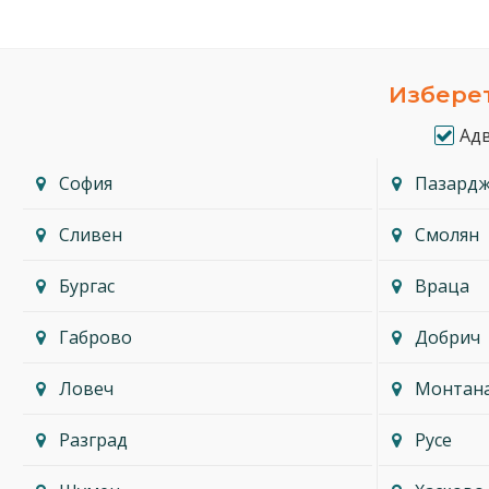
Изберет
Ад
София
Пазард
Сливен
Смолян
Бургас
Враца
Габрово
Добрич
Ловеч
Монтан
Разград
Русе