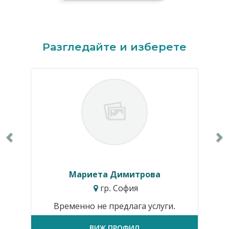
Previous
N
Разгледайте и изберете
Мариета Димитрова
гр. София
Временно не предлага услуги.
ВИЖ ПРОФИЛ