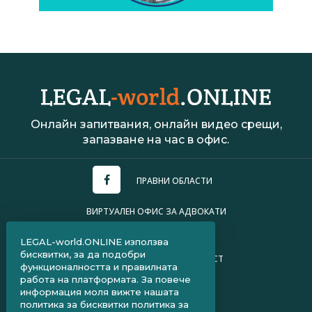
Онлайн запитвания, онлайн видео срещи,
запазване на час в офис.
ПРАВНИ ОБЛАСТИ
ВИРТУАЛЕН ОФИС ЗА АДВОКАТИ
УСЛОВИЯ ЗА ПОЛЗВАНЕ
LEGAL-world.ONLINE използва
бисквитки, за да подобри
ПОЛИТИКА ЗА ПОВЕРИТЕЛНОСТ
функционалността и правилната
работа на платформата. За повече
ЧЗВ ЗА КЛИЕНТИ
информация моля вижте нашата
политика за бисквитки
политика за
ЧЗВ ЗА АДВОКАТИ