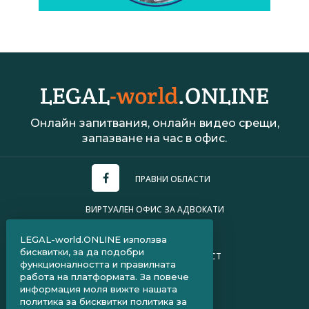
Онлайн запитвания, онлайн видео срещи,
запазване на час в офис.
ПРАВНИ ОБЛАСТИ
ВИРТУАЛЕН ОФИС ЗА АДВОКАТИ
УСЛОВИЯ ЗА ПОЛЗВАНЕ
LEGAL-world.ONLINE използва
бисквитки, за да подобри
ПОЛИТИКА ЗА ПОВЕРИТЕЛНОСТ
функционалността и правилната
работа на платформата. За повече
ЧЗВ ЗА КЛИЕНТИ
информация моля вижте нашата
политика за бисквитки
политика за
ЧЗВ ЗА АДВОКАТИ