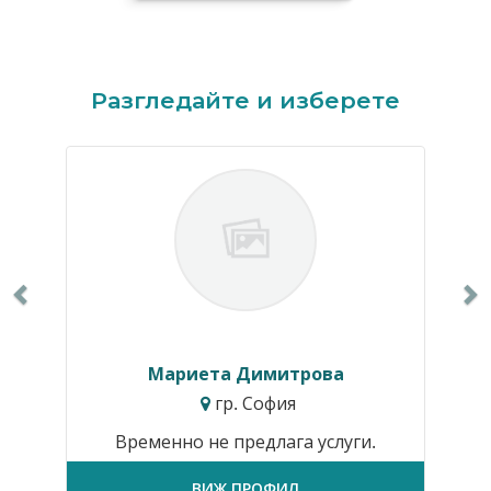
Previous
N
Разгледайте и изберете
Мариета Димитрова
гр. София
Временно не предлага услуги.
ВИЖ ПРОФИЛ