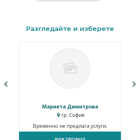
Previous
N
Разгледайте и изберете
Мариета Димитрова
гр. София
Временно не предлага услуги.
ВИЖ ПРОФИЛ