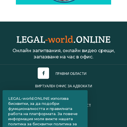
Онлайн запитвания, онлайн видео срещи,
запазване на час в офис.
ПРАВНИ ОБЛАСТИ
ВИРТУАЛЕН ОФИС ЗА АДВОКАТИ
УСЛОВИЯ ЗА ПОЛЗВАНЕ
LEGAL-world.ONLINE използва
бисквитки, за да подобри
ПОЛИТИКА ЗА ПОВЕРИТЕЛНОСТ
функционалността и правилната
работа на платформата. За повече
ЧЗВ ЗА КЛИЕНТИ
информация моля вижте нашата
политика за бисквитки
политика за
ЧЗВ ЗА АДВОКАТИ