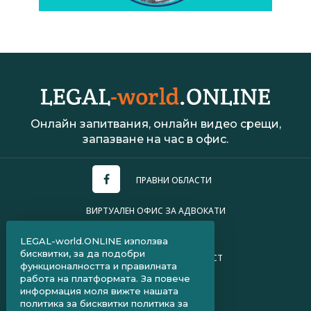
Онлайн запитвания, онлайн видео срещи,
запазване на час в офис.
ПРАВНИ ОБЛАСТИ
ВИРТУАЛЕН ОФИС ЗА АДВОКАТИ
УСЛОВИЯ ЗА ПОЛЗВАНЕ
LEGAL-world.ONLINE използва
бисквитки, за да подобри
ПОЛИТИКА ЗА ПОВЕРИТЕЛНОСТ
функционалността и правилната
работа на платформата. За повече
ЧЗВ ЗА КЛИЕНТИ
информация моля вижте нашата
политика за бисквитки
политика за
ЧЗВ ЗА АДВОКАТИ