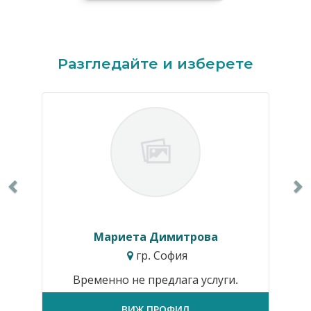
Previous
N
Разгледайте и изберете
Мариета Димитрова
гр. София
Временно не предлага услуги.
ВИЖ ПРОФИЛ