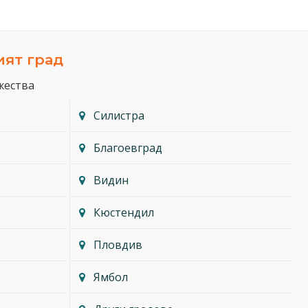
ият град
жества
Силистра
Благоевград
Видин
Кюстендил
Пловдив
Ямбол