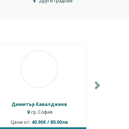
Други градове
Next
Балкански
Росен Диев
. София
гр. Бургас
редлага услуги.
Временно не предлага ус