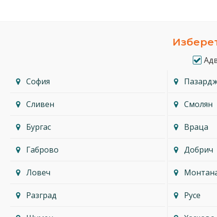
Изберет
Ад
София
Пазард
Сливен
Смолян
Бургас
Враца
Габрово
Добрич
Ловеч
Монтан
Разград
Русе