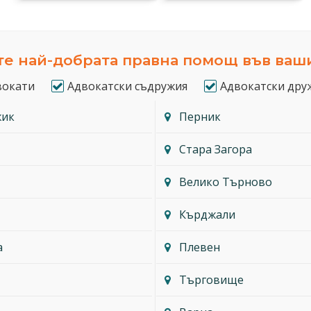
е най-добрата правна помощ във ваш
вокати
Адвокатски съдружия
Адвокатски дру
жик
Перник
Стара Загора
Велико Търново
Кърджали
а
Плевен
Търговище