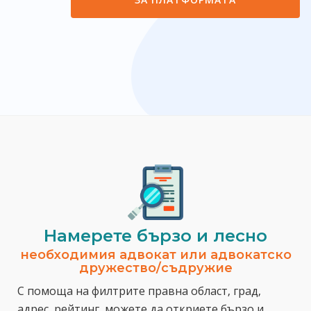
Намерете бързо и лесно
необходимия адвокат или адвокатско
дружество/съдружие
С помоща на филтрите правна област, град,
адрес, рейтинг, можете да откриете бързо и