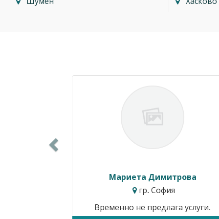
Шумен
Хасково
Previous
Силвия Симеонова
гр. Варна
Цени от:
15.34€ / 30.00лв