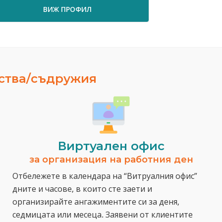
ПРОФИЛ
ВИЖ ПРОФИЛ
ества/съдружия
Виртуален офис
за организация на работния ден
Отбележете в календара на “Витруалния офис”
дните и часове, в които сте заети и
организирайте ангажиментите си за деня,
седмицата или месеца. Заявени от клиентите