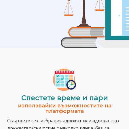
Спестeте време и пари
използвайки възможностите на
платформата
Свържете се с избрания адвокат или адвокатско
дружество/съдружие с няколко клика, без да