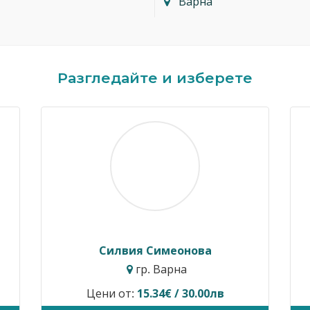
Варна
Разгледайте и изберете
Димитър Кавалджиев
Ивайло 
гр. София
гр
Цени от:
40.90€ / 80.00лв
Временно не п