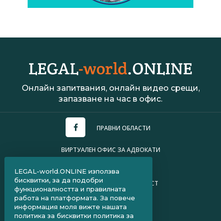
Онлайн запитвания, онлайн видео срещи,
запазване на час в офис.
ПРАВНИ ОБЛАСТИ
ВИРТУАЛЕН ОФИС ЗА АДВОКАТИ
УСЛОВИЯ ЗА ПОЛЗВАНЕ
LEGAL-world.ONLINE използва
бисквитки, за да подобри
ПОЛИТИКА ЗА ПОВЕРИТЕЛНОСТ
функционалността и правилната
работа на платформата. За повече
ЧЗВ ЗА КЛИЕНТИ
информация моля вижте нашата
политика за бисквитки
политика за
ЧЗВ ЗА АДВОКАТИ