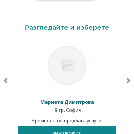
Previous
N
Разгледайте и изберете
Мариета Димитрова
гр. София
Временно не предлага услуги.
ВИЖ ПРОФИЛ